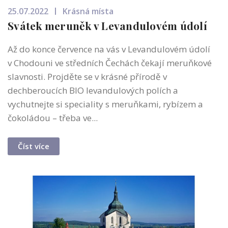
25.07.2022
Krásná místa
Svátek meruněk v Levandulovém údolí
Až do konce července na vás v Levandulovém údolí
v Chodouni ve středních Čechách čekají meruňkové
slavnosti. Projděte se v krásné přírodě v
dechberoucích BIO levandulových polích a
vychutnejte si speciality s meruňkami, rybízem a
čokoládou – třeba ve...
Číst více