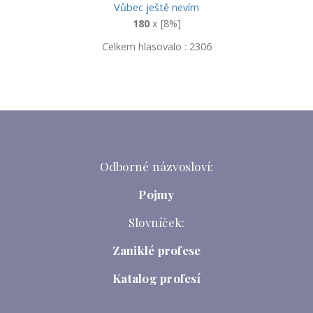
Vůbec ještě nevím
180
x [8%]
Celkem hlasovalo : 2306
Odborné názvosloví:
Pojmy
Slovníček:
Zaniklé profese
Katalog profesí