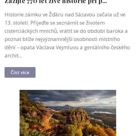
Zažijte 770 let živé historie při p...
Historie zámku ve Žďáru nad Sázavou začala už ve
13. století. Přijeďte se seznámit se životem
cisterciáckých mnichů, vrátit se do období baroka a
poznat blíže nejvýznamnější osobnosti místního
dění – opata Václava Vejmluvu a geniálního českého
archit...
Číst více