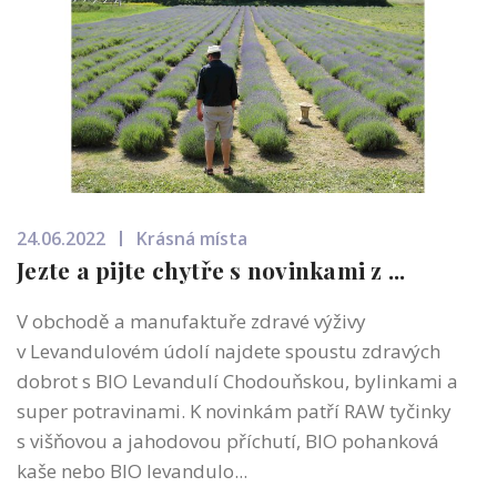
24.06.2022
Krásná místa
Jezte a pijte chytře s novinkami z ...
V obchodě a manufaktuře zdravé výživy
v Levandulovém údolí najdete spoustu zdravých
dobrot s BIO Levandulí Chodouňskou, bylinkami a
super potravinami. K novinkám patří RAW tyčinky
s višňovou a jahodovou příchutí, BIO pohanková
kaše nebo BIO levandulo...