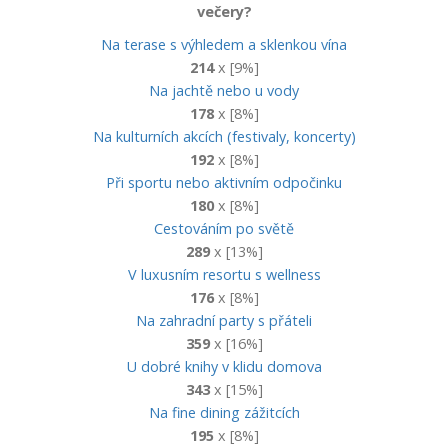
večery?
Na terase s výhledem a sklenkou vína
214
x [9%]
Na jachtě nebo u vody
178
x [8%]
Na kulturních akcích (festivaly, koncerty)
192
x [8%]
Při sportu nebo aktivním odpočinku
180
x [8%]
Cestováním po světě
289
x [13%]
V luxusním resortu s wellness
176
x [8%]
Na zahradní party s přáteli
359
x [16%]
U dobré knihy v klidu domova
343
x [15%]
Na fine dining zážitcích
195
x [8%]