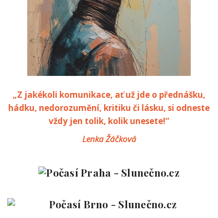
„Z jakékoli komunikace, ať už jde o přednášku,
hádku, nedorozumění, kritiku či lásku, si odneste
vždy jen tolik, kolik unesete!“
Lenka Žáčková