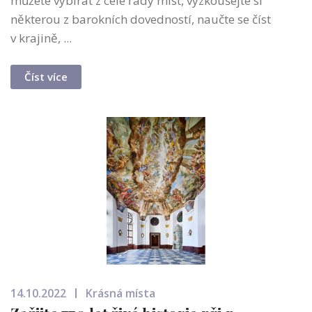
můžete vybírat z celé řady míst, vyzkoušejte si
některou z barokních dovedností, naučte se číst
v krajině, ...
Číst více
14.10.2022
Krásná místa