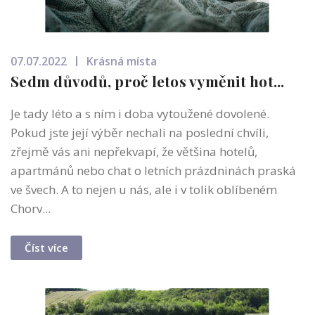
07.07.2022
Krásná místa
Sedm důvodů, proč letos vyměnit hot...
Je tady léto a s ním i doba vytoužené dovolené.
Pokud jste její výběr nechali na poslední chvíli,
zřejmě vás ani nepřekvapí, že většina hotelů,
apartmánů nebo chat o letních prázdninách praská
ve švech. A to nejen u nás, ale i v tolik oblíbeném
Chorv...
Číst více