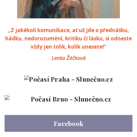
„Z jakékoli komunikace, ať už jde o přednášku,
hádku, nedorozumění, kritiku či lásku, si odneste
vždy jen tolik, kolik unesete!“
Lenka Žáčková
Facebook