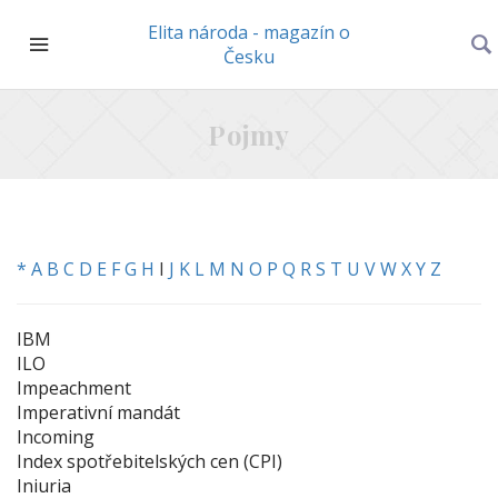
Elita národa - magazín o
Česku
Pojmy
*
A
B
C
D
E
F
G
H
I
J
K
L
M
N
O
P
Q
R
S
T
U
V
W
X
Y
Z
IBM
ILO
Impeachment
Imperativní mandát
Incoming
Index spotřebitelských cen (CPI)
Iniuria