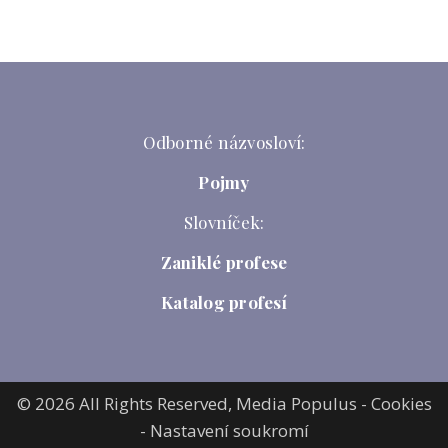
Odborné názvosloví:
Pojmy
Slovníček:
Zaniklé profese
Katalog profesí
© 2026 All Rights Reserved,
Media Populus
-
Cookies
-
Nastavení soukromí