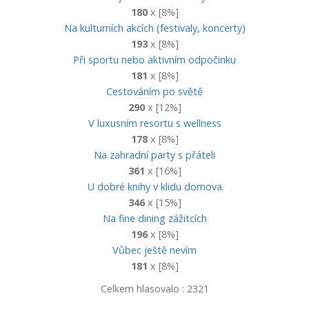
180
x [8%]
Na kulturních akcích (festivaly, koncerty)
193
x [8%]
Při sportu nebo aktivním odpočinku
181
x [8%]
Cestováním po světě
290
x [12%]
V luxusním resortu s wellness
178
x [8%]
Na zahradní party s přáteli
361
x [16%]
U dobré knihy v klidu domova
346
x [15%]
Na fine dining zážitcích
196
x [8%]
Vůbec ještě nevím
181
x [8%]
Celkem hlasovalo : 2321