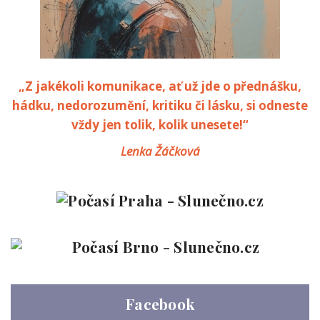
„Z jakékoli komunikace, ať už jde o přednášku,
hádku, nedorozumění, kritiku či lásku, si odneste
vždy jen tolik, kolik unesete!“
Lenka Žáčková
Facebook