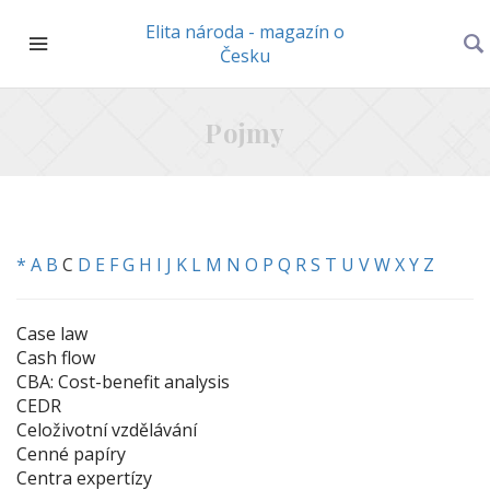
Elita národa - magazín o
Česku
Pojmy
*
A
B
C
D
E
F
G
H
I
J
K
L
M
N
O
P
Q
R
S
T
U
V
W
X
Y
Z
Case law
Cash flow
CBA: Cost-benefit analysis
CEDR
Celoživotní vzdělávání
Cenné papíry
Centra expertízy