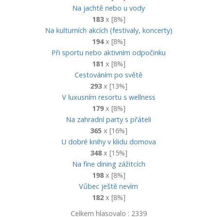
Na jachtě nebo u vody
183
x [8%]
Na kulturních akcích (festivaly, koncerty)
194
x [8%]
Při sportu nebo aktivním odpočinku
181
x [8%]
Cestováním po světě
293
x [13%]
V luxusním resortu s wellness
179
x [8%]
Na zahradní party s přáteli
365
x [16%]
U dobré knihy v klidu domova
348
x [15%]
Na fine dining zážitcích
198
x [8%]
Vůbec ještě nevím
182
x [8%]
Celkem hlasovalo : 2339