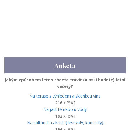
Anketa
Jakým způsobem letos chcete trávit (a asi i budete) letní
večery?
Na terase s výhledem a sklenkou vína
216
x [9%]
Na jachtě nebo u vody
182
x [8%]
Na kulturních akcích (festivaly, koncerty)
194
x [8%]