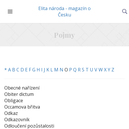
Elita národa - magazín o
Česku
Pojmy
*
A
B
C
D
E
F
G
H
I
J
K
L
M
N
O
P
Q
R
S
T
U
V
W
X
Y
Z
Obecné nařízení
Obiter dictum
Obligace
Occamova břitva
Odkaz
Odkazovník
Odloučení pozůstalosti