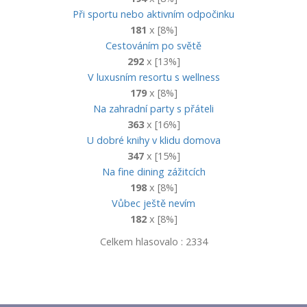
Při sportu nebo aktivním odpočinku
181
x [8%]
Cestováním po světě
292
x [13%]
V luxusním resortu s wellness
179
x [8%]
Na zahradní party s přáteli
363
x [16%]
U dobré knihy v klidu domova
347
x [15%]
Na fine dining zážitcích
198
x [8%]
Vůbec ještě nevím
182
x [8%]
Celkem hlasovalo : 2334