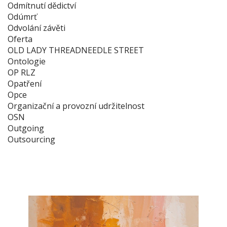
Odmítnutí dědictví
Odúmrť
Odvolání závěti
Oferta
OLD LADY THREADNEEDLE STREET
Ontologie
OP RLZ
Opatření
Opce
Organizační a provozní udržitelnost
OSN
Outgoing
Outsourcing