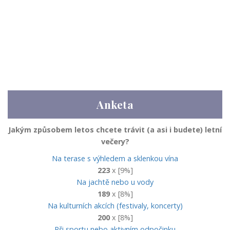
Anketa
Jakým způsobem letos chcete trávit (a asi i budete) letní
večery?
Na terase s výhledem a sklenkou vína
223
x [9%]
Na jachtě nebo u vody
189
x [8%]
Na kulturních akcích (festivaly, koncerty)
200
x [8%]
Při sportu nebo aktivním odpočinku