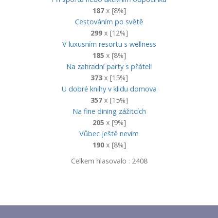
187
x [8%]
Cestováním po světě
299
x [12%]
V luxusním resortu s wellness
185
x [8%]
Na zahradní party s přáteli
373
x [15%]
U dobré knihy v klidu domova
357
x [15%]
Na fine dining zážitcích
205
x [9%]
Vůbec ještě nevím
190
x [8%]
Celkem hlasovalo : 2408