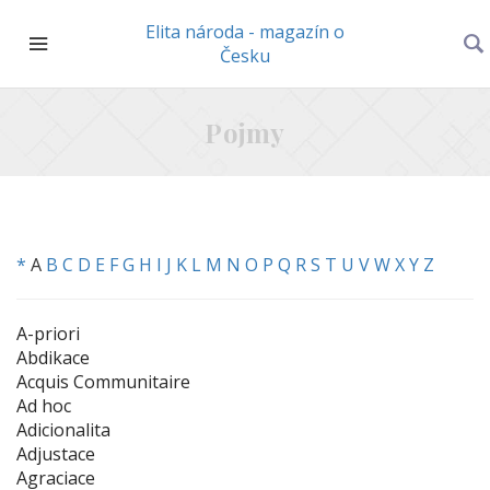
Elita národa - magazín o
Česku
Pojmy
*
A
B
C
D
E
F
G
H
I
J
K
L
M
N
O
P
Q
R
S
T
U
V
W
X
Y
Z
A-priori
Abdikace
Acquis Communitaire
Ad hoc
Adicionalita
Adjustace
Agraciace